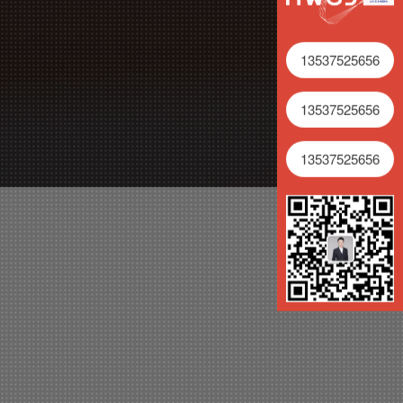
13537525656
13537525656
13537525656